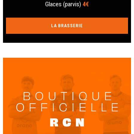
Glaces (parvis)
4€
LA BRASSERIE