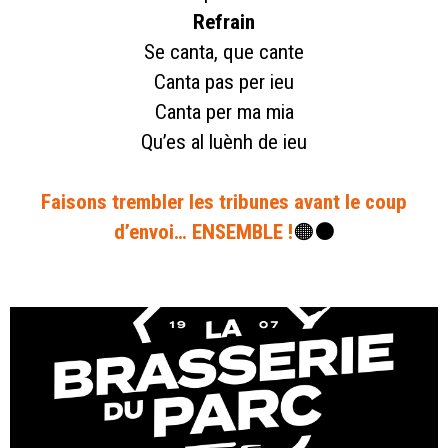
Refrain
Se canta, que cante
Canta pas per ieu
Canta per ma mia
Qu’es al luènh de ieu
Faisons trembler les tribunes avant le coup
d’envoi… ENSEMBLE !
🟠⚫